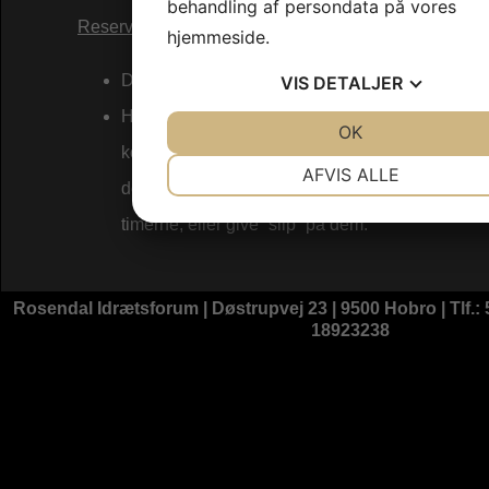
behandling af persondata på vores
Reservationer:
hjemmeside.
Det er muligt at reservere timer.
VIS
DETALJER
Hvis der fremsættes ønske om at leje timer der e
JA
NEJ
OK
JA
NEJ
kontakter hallen personen/klubben som har rese
NØDVENDIGE
PRÆFERENC
AFVIS ALLE
de har derefter 48 timer til at beslutte om de øn
JA
NEJ
JA
NEJ
timerne, eller give ”slip” på dem.
MARKETING
STATISTIK
Rosendal Idrætsforum | Døstrupvej 23 | 9500 Hobro | Tlf
18923238