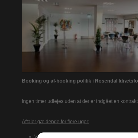
Booking og af-booking politik i Rosendal Idrætsf
Ingen timer udlejes uden at der er indgået en kontrakt/s
Aftaler gældende for flere uger:
Ved sæson booking underskriver klubber og hall