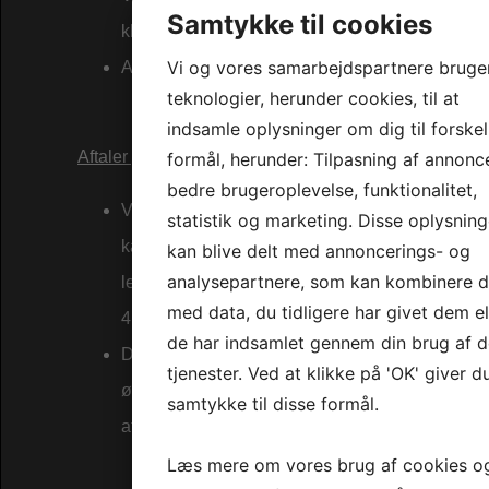
Samtykke til cookies
klubberne kan opsige kontrakten skriftlig med 4 
Vi og vores samarbejdspartnere bruge
Aflysning af enkelte timer midt i en sæson er ikk
teknologier, herunder cookies, til at
indsamle oplysninger om dig til forskel
Aftaler gældende for enkelt bookinger:
formål, herunder: Tilpasning af annonc
bedre brugeroplevelse, funktionalitet,
Ved booking af timer til enkeltstående private a
statistik og marketing. Disse oplysning
kampe, stævner, ekstra træninger og lignende, 
kan blive delt med annoncerings- og
analysepartnere, som kan kombinere 
lejer/klubberne skriftlig opsige kontrakten/annu
med data, du tidligere har givet dem el
4 ugers varsel.
de har indsamlet gennem din brug af d
Disse aftaler indgås på mail ved at klubberne 
tjenester. Ved at klikke på 'OK' giver d
ønske til hal inspektøren som bekræfter aftalen.
samtykke til disse formål.
aftalen gældende.
Læs mere om vores brug af cookies o