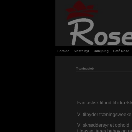
Forside
Sidste nyt
Udlejning
Café Rose
Træningslejr
Fantastisk tilbud til idræ
Vi tilbyder træningsweekend
Vi skræddersyr et ophold, 
tilpasset jeres behov og ø