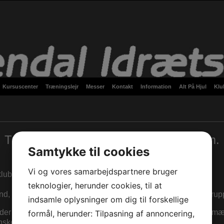
Kursuscenter
Træningslejr
Messer
Kontakt
Information
Alt På Hjul
Klu
Træningsophold i Rosendal Idrætsforum.
Samtykke til cookies
Vi og vores samarbejdspartnere bruger
tsklubber, firmaer, privat arrangementer og mange andre.
teknologier, herunder cookies, til at
, firma-idrætsdag, eller et idræts weekendophold for alle grupper
indsamle oplysninger om dig til forskellige
der passer til netop din gruppe, og i et omfang der, såvel tids
formål, herunder: Tilpasning af annoncering,
nsker.