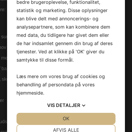
bedre brugeroplevelse, funktionalitet,
re:
statistik og marketing. Disse oplysninger
kan blive delt med annoncerings- og
analysepartnere, som kan kombinere dem
med data, du tidligere har givet dem eller
d sund & lækker mad fra Sports Caféen
de har indsamlet gennem din brug af deres
hov og efter aftale
tjenester. Ved at klikke på 'OK' giver du
r med alle rekvisitter samt diverse trampoliner og springgrave
samtykke til disse formål.
/ baner
Læs mere om vores brug af cookies og
 skov tæt på til orienteringsløb
behandling af persondata på vores
hjemmeside.
er
VIS
DETALJER
JA
NEJ
OK
JA
NEJ
-udstyr
NØDVENDIGE
PRÆFERENCER
AFVIS ALLE