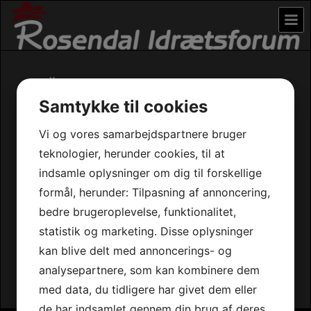
Messer
Samtykke til cookies
« Forrige
Næste »
Vi og vores samarbejdspartnere bruger
Rosendal Idrætsforum
teknologier, herunder cookies, til at
har perfekte rammer til
indsamle oplysninger om dig til forskellige
messer og lignende
formål, herunder: Tilpasning af annoncering,
arrangementer
bedre brugeroplevelse, funktionalitet,
statistik og marketing. Disse oplysninger
kan blive delt med annoncerings- og
Kontakt os for tilbud &
analysepartnere, som kan kombinere dem
yderligere information.
med data, du tidligere har givet dem eller
de har indsamlet gennem din brug af deres