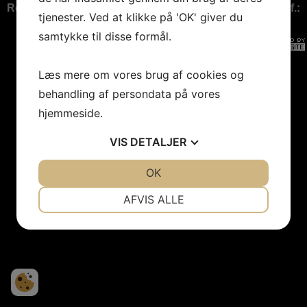
Rosendal Idrætsforum | Døstrupvej 23 | 9500 Hobro | Tlf.:
tjenester. Ved at klikke på 'OK' giver du
51797333 l CVR-nummer 18923238
samtykke til disse formål.
Læs mere om vores brug af cookies og
behandling af persondata på vores
hjemmeside.
VIS
DETALJER
JA
NEJ
OK
JA
NEJ
NØDVENDIGE
PRÆFERENCER
AFVIS ALLE
JA
NEJ
JA
NEJ
MARKETING
STATISTIK